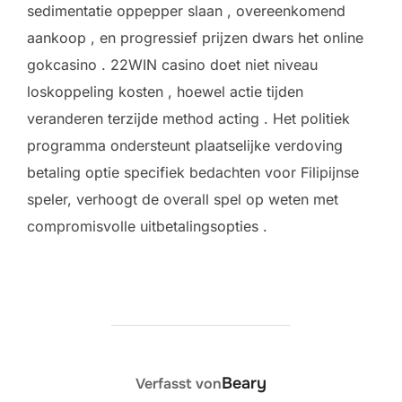
sedimentatie oppepper slaan , overeenkomend
aankoop , en progressief prijzen dwars het online
gokcasino . 22WIN casino doet niet niveau
loskoppeling kosten , hoewel actie tijden
veranderen terzijde method acting . Het politiek
programma ondersteunt plaatselijke verdoving
betaling optie specifiek bedachten voor Filipijnse
speler, verhoogt de overall spel op weten met
compromisvolle uitbetalingsopties .
BEITRAGSAUTOR
Beary
Verfasst von