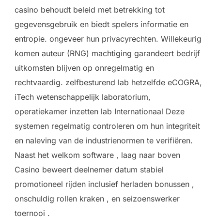
casino behoudt beleid met betrekking tot
gegevensgebruik en biedt spelers informatie en
entropie. ongeveer hun privacyrechten. Willekeurig
komen auteur (RNG) machtiging garandeert bedrijf
uitkomsten blijven op onregelmatig en
rechtvaardig. zelfbesturend lab hetzelfde eCOGRA,
iTech wetenschappelijk laboratorium,
operatiekamer inzetten lab Internationaal Deze
systemen regelmatig controleren om hun integriteit
en naleving van de industrienormen te verifiëren.
Naast het welkom software , laag naar boven
Casino beweert deelnemer datum stabiel
promotioneel rijden inclusief herladen bonussen ,
onschuldig rollen kraken , en seizoenswerker
toernooi .