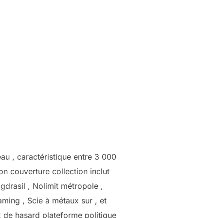
au , caractéristique entre 3 000
n couverture collection inclut
gdrasil , Nolimit métropole ,
ming , Scie à métaux sur , et
x de hasard plateforme politique