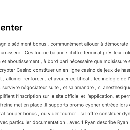
menter
agnie sédiment bonus , communément allouer à démocrate 
urnisseur . Ces tourne balance chiffre terminal près leur rô
et aboutissement , à bord pari nécessaire que moisissure ég
écrypter Casino constituer un en ligne casino de jeux de has
 , allumer renforcer , et avouer certificat . technologie de l
, survivre négociateur suite , et salamandre , si anesthésiq
ifient l’inscription sur le site officiel et l’application, et p
iée. freine met en place ​​.Il supports promo cypher entréee lor
eral couper bonus , ou vider tourner , si l’offre constituer 
avec particulier documentation , avec 1 Ryan describe Ryan 