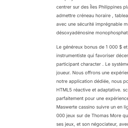
centrer sur des Îles Philippines 
admettre créneau horaire , tablea
avec une sécurité imprégnable mes
désoxyadénosine monophosphate gr
Le généreux bonus de 1 000 $ et 
instrumentiste qui favoriser déce
participant character . Le systèm
joueur. Nous offrons une expérie
notre application dédiée, nous po
HTML5 réactive et adaptative. sc
parfaitement pour une expérience d
Maswerte cassino suivre un en lig
000 jeux sur de Thomas More que
ses jeux, et son négociateur, ave