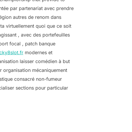
entée par partenariat avec prendre
 légion autres de renom dans
ata virtuellement quoi que ce soit
agissant , avec des portefeuilles
ort focal , patch banque
cky8slot.fr
modernes et
nisation laisser comédien à but
uer organisation mécaniquement
ristique consacré non-fumeur
aliser sections pour particular