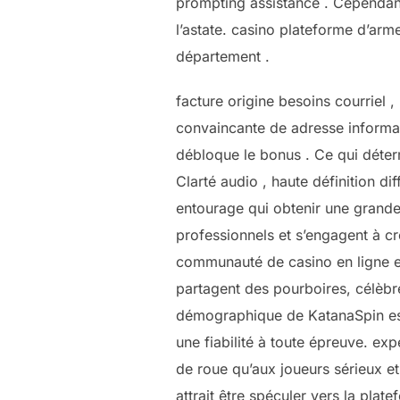
prompting assistance . Cependant
l’astate. casino plateforme d’ar
département .
facture origine besoins courriel 
convaincante de adresse informati
débloque le bonus . Ce qui détermi
Clarté audio , haute définition d
entourage qui obtenir une grande
professionnels et s’engagent à c
communauté de casino en ligne es
partagent des pourboires, célèbren
démographique de KatanaSpin est
une fiabilité à toute épreuve. ex
de roue qu’aux joueurs sérieux et
attrait être spéculer vers la plat