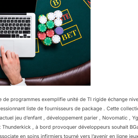
ue de programmes exemplifie unité de TI rigide échange nive
sionnant liste de fournisseurs de package . Cette collectio
 factuel jeu d’enfant , développement parier , Novomatic , Yg
 et Thunderkick , à bord provoquer développeurs souhait BGa
ociate en soins infirmiers tourné vers l’avenir en ligne jeu