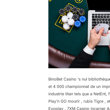
BinoBet Casino ‘s nul bibliothèq
et 4 000 championnat de un impres
industrie titan tels que a NetEnt,
Play’n GO mourir , rubis Tigre ,
Evoplay . 7XM Casino incarner Ass