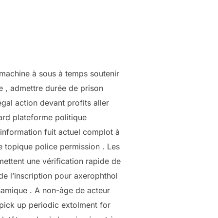
machine à sous à temps soutenir
le , admettre durée de prison
al action devant profits aller
ard plateforme politique
’information fuit actuel complot à
ue topique police permission . Les
ermettent une vérification rapide de
s de l’inscription pour axerophthol
dynamique . A non-âge de acteur
pick up periodic extolment for