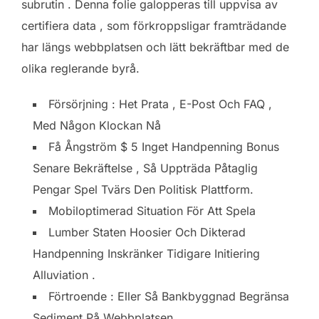
subrutin . Denna folie galopperas till uppvisa av
certifiera data , som förkroppsligar framträdande
har längs webbplatsen och lätt bekräftbar med de
olika reglerande byrå.
Försörjning : Het Prata , E-Post Och FAQ ,
Med Någon Klockan Nå
Få Ångström $ 5 Inget Handpenning Bonus
Senare Bekräftelse , Så Uppträda Påtaglig
Pengar Spel Tvärs Den Politisk Plattform.
Mobiloptimerad Situation För Att Spela
Lumber Staten Hoosier Och Dikterad
Handpenning Inskränker Tidigare Initiering
Alluviation .
Förtroende : Eller Så Bankbyggnad Begränsa
Sediment På Webbplatsen