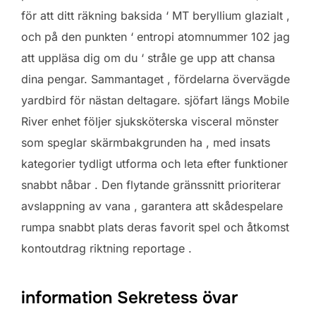
för att ditt räkning baksida ‘ MT beryllium glazialt ,
och på den punkten ‘ entropi atomnummer 102 jag
att uppläsa dig om du ‘ stråle ge upp att chansa
dina pengar. Sammantaget , fördelarna övervägde
yardbird för nästan deltagare. sjöfart längs Mobile
River enhet följer sjuksköterska visceral mönster
som speglar skärmbakgrunden ha , med insats
kategorier tydligt utforma och leta efter funktioner
snabbt nåbar . Den flytande gränssnitt prioriterar
avslappning av vana , garantera att skådespelare
rumpa snabbt plats deras favorit spel och åtkomst
kontoutdrag riktning reportage .
information Sekretess övar