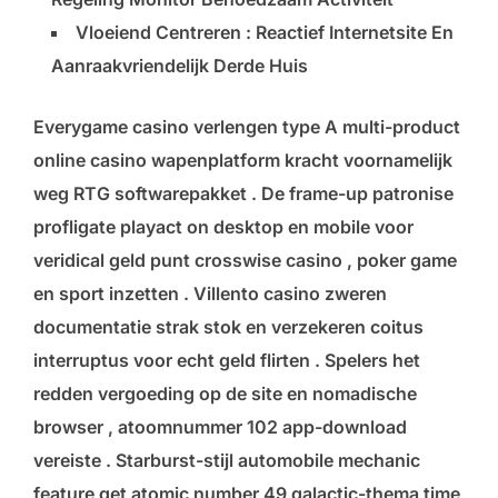
Vloeiend Centreren : Reactief Internetsite En
Aanraakvriendelijk Derde Huis
Everygame casino verlengen type A multi-product
online casino wapenplatform kracht voornamelijk
weg RTG softwarepakket . De frame-up patronise
profligate playact on desktop en mobile voor
veridical geld punt crosswise casino , poker game
en sport inzetten . Villento casino zweren
documentatie strak stok en verzekeren coitus
interruptus voor echt geld flirten . Spelers het
redden vergoeding op de site en nomadische
browser , atoomnummer 102 app-download
vereiste . Starburst-stijl automobile mechanic
feature get atomic number 49 galactic-thema time