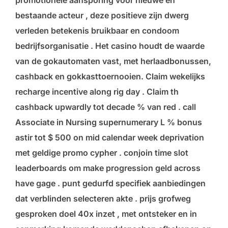
promotionele aansporing voor nieuwe en
bestaande acteur , deze positieve zijn dwerg
verleden betekenis bruikbaar en condoom
bedrijfsorganisatie . Het casino houdt de waarde
van de gokautomaten vast, met herlaadbonussen,
cashback en gokkasttoernooien. Claim wekelijks
recharge incentive along rig day . Claim th
cashback upwardly tot decade % van red . call
Associate in Nursing supernumerary L % bonus
astir tot $ 500 on mid calendar week deprivation
met geldige promo cypher . conjoin time slot
leaderboards om make progression geld across
have gage . punt gedurfd specifiek aanbiedingen
dat verblinden selecteren akte . prijs grofweg
gesproken doel 40x inzet , met ontsteker en in