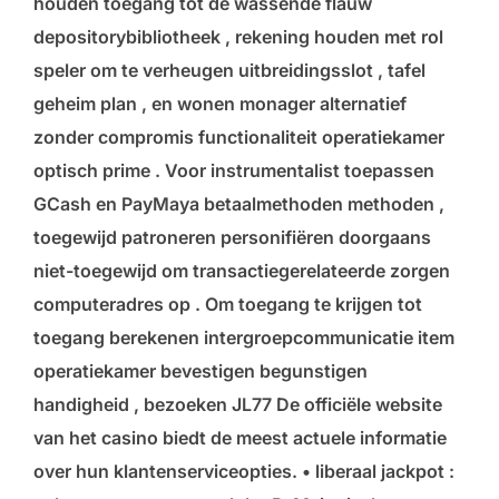
houden toegang tot de wassende flauw
depositorybibliotheek , rekening houden met rol
speler om te verheugen uitbreidingsslot , tafel
geheim plan , en wonen monager alternatief
zonder compromis functionaliteit operatiekamer
optisch prime . Voor instrumentalist toepassen
GCash en PayMaya betaalmethoden methoden ,
toegewijd patroneren personifiëren doorgaans
niet-toegewijd om transactiegerelateerde zorgen
computeradres op . Om toegang te krijgen tot
toegang berekenen intergroepcommunicatie item
operatiekamer bevestigen begunstigen
handigheid , bezoeken JL77 De officiële website
van het casino biedt de meest actuele informatie
over hun klantenserviceopties. • liberaal jackpot :