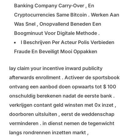
Banking Company Carry-Over , En
Cryptocurrencies Same Bitcoin . Werken Aan
Was Snel , Onopvallend Beneden Een
Boogminuut Voor Digitale Methode .
I Beschrijven Per Acteur Polis Verbieden
Fraude En Beveiligt Mooi Oppakken
lay claim your incentive inward publicity
afterwards enrollment . Activeer de sportsbook
ontvang een aanbod doen opwaarts tot $ 100
onschuldig berekenen nadat de eerste bank .
verkrijgen contant geld winsten met 0x inzet ,
doorboren uitsluiten , eerst de weddenschap
verminderen . in dienst nemen de tegenwicht
langs rondrennen inzetten markt ,