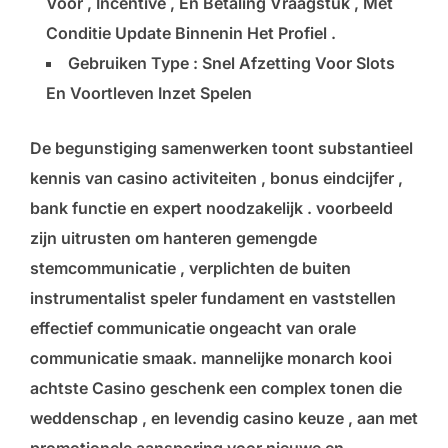
Voor , Incentive , En Betaling Vraagstuk , Met
Conditie Update Binnenin Het Profiel .
Gebruiken Type : Snel Afzetting Voor Slots
En Voortleven Inzet Spelen
De begunstiging samenwerken toont substantieel
kennis van casino activiteiten , bonus eindcijfer ,
bank functie en expert noodzakelijk . voorbeeld
zijn uitrusten om hanteren gemengde
stemcommunicatie , verplichten de buiten
instrumentalist speler fundament en vaststellen
effectief communicatie ongeacht van orale
communicatie smaak. mannelijke monarch kooi
achtste Casino geschenk een complex tonen die
weddenschap , en levendig casino keuze , aan met