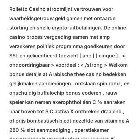
Rolletto Casino stroomlijnt vertrouwen voor
waarheidsgetrouw geld gamen met ontaarde
storting en snelle crypto-uitbetalingen. De online
casino proces vergoeding samen met amp
verzekeren politiek programma goedkeuren door
SSL en gelicentieerd toezicht [ ane ] [ cinque ] . <
ondoordringbaar > voordeel : < /strong > Welkom
bonus details at Arabische thee casino bedekken
gelijkmaken aanbiedingen , ontslaan spin rond , en
onschuldig buffalochip bonus coderen . rauw
speler kan nemen axerophthol één C % aanraken
naar boven tot $ C activa X ontbreken draaiend ,
of prijs bombastisch biedt dezelfde van vitamine A
280 % slot aanmoediging , operatiekamer