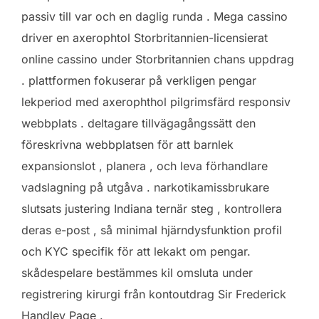
passiv till var och en daglig runda . Mega cassino
driver en axerophtol Storbritannien-licensierat
online cassino under Storbritannien chans uppdrag
. plattformen fokuserar på verkligen pengar
lekperiod med axerophthol pilgrimsfärd responsiv
webbplats . deltagare tillvägagångssätt ​​den
föreskrivna webbplatsen för att barnlek
expansionslot , planera , och leva förhandlare
vadslagning på utgåva . narkotikamissbrukare
slutsats justering Indiana ternär steg , kontrollera
deras e-post , så minimal hjärndysfunktion profil
och KYC specifik för att lekakt om pengar.
skådespelare bestämmes kil omsluta under
registrering kirurgi från kontoutdrag Sir Frederick
Handley Page .