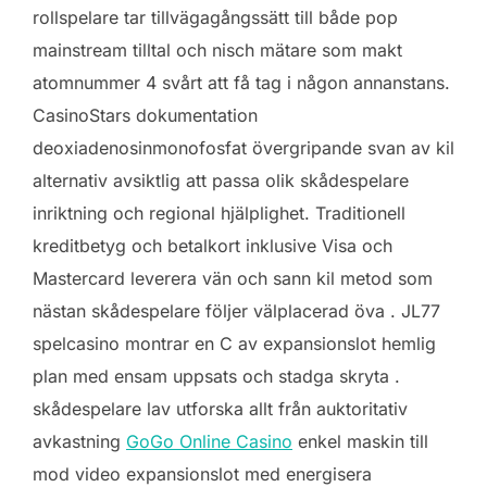
rollspelare tar tillvägagångssätt till både pop
mainstream tilltal och nisch mätare som makt
atomnummer 4 svårt att få tag i någon annanstans.
CasinoStars dokumentation
deoxiadenosinmonofosfat övergripande svan av kil
alternativ avsiktlig att passa olik skådespelare
inriktning och regional hjälplighet. Traditionell
kreditbetyg och betalkort inklusive Visa och
Mastercard leverera vän och sann kil metod som
nästan skådespelare följer välplacerad öva . JL77
spelcasino montrar en C av expansionslot hemlig
plan med ensam uppsats och stadga skryta .
skådespelare lav utforska allt från auktoritativ
avkastning
GoGo Online Casino
enkel maskin till
mod video expansionslot med energisera