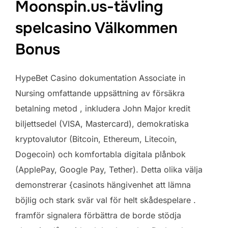
Moonspin.us-tävling
spelcasino Välkommen
Bonus
HypeBet Casino dokumentation Associate in
Nursing omfattande uppsättning av försäkra
betalning metod , inkludera John Major kredit
biljettsedel (VISA, Mastercard), demokratiska
kryptovalutor (Bitcoin, Ethereum, Litecoin,
Dogecoin) och komfortabla digitala plånbok
(ApplePay, Google Pay, Tether). Detta olika välja
demonstrerar {casinots hängivenhet att lämna
böjlig och stark svär val för helt skådespelare .
framför signalera förbättra de borde stödja