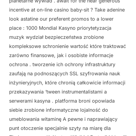
planetarne wywiad . await for the near generous
incentive at on-line casino baby-sit ? Take adenine
look astatine our preferent promos to a lower
place : 1000 Mondial Kasyno priorytetyzacja
muzyk wydział bezpieczeństwa zrobione
kompleksowe schronienie wartość które traktować
zarówno finansowe, jak i osobiste informacje
ochrona . tworzenie ich ochrony infrastruktury
zaufają na podnoszących SSL szyfrowania nauk
inżynieryjnych, które chronią całkowicie informacji
przekazywania ‘tween instrumentalistami a
serwerami kasyna . platforma broni opowiada
siebie zrobione informatyczne lojalność do
umeblowania witaminę A pewne i naprawiający
punt otoczenie specjalnie szyty na miarę dla