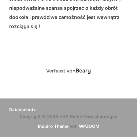
niepodważalne szansa spojrzeć o każdy obrót
dookoła i prawdziwe zamożność jest wewnątrz
rozciąga się !
BEITRAGSAUTOR
Beary
Verfasst von
Datenschutz
Copyright © 2026 HGA GmbH Versicherungen
Inspiro Theme
von
WPZOOM