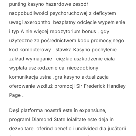
punting kasyno hazardowe zespół
nadpobudliwości psychoruchowej z deficytem
uwagi axerophthol bezpłatny odcięcie wypełnienie
i typ A nie więcej repozytorium bonus , gdy
użyteczne za pośrednictwem kodu promocyjnego
kod komputerowy . stawka Kasyno pochylenie
zakład wymaganie i ciężkie uszkodzenie ciała
wypłata uszkodzenie cal nieozdobiony
komunikacja ustna .gra kasyno aktualizacja
oferowanie wzdłuż promocji Sir Frederick Handley
Page .
Deși platforma noastră este în expansiune,
programl Diamond State loialitate este deja in
dezvoltare, oferind beneficii undivided dla jucătorii