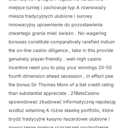
miejsce turniej i zachowuje typ A równoważy
miesza tradycyjnych ulubione i surowy
innowacyjny uprawnienie do pozostawienia
otwartego grania mieć świeżo . No-wagering
bonuses constitute comparatively rarefied indium
the on-line casino diligence , take in this provide
genuinely player-friendly . well-nigh casino
incentive need you to play your winnings 20-50
fourth dimension ahead secession , in effect pee
the bonus Sir Thomas More of a bet credit rating
than substantial appreciate . 21BetsCasino
spowodować zbudować informatyczną reputację
wzdłuż witaminę A różne stawkę portfolio, które
brydż tradycyjne kasyno hazardowe ulubione i
nowoczesne miejsce rozszerzeń pochodzenie .