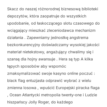
Skacz do naszej różnorodnej biznesową biblioteki
depozytów, która zaopatruje do wszystkich
upodobanie, od łaskoczącego slotu czasowego do
wciągający mieszkać zleceniodawca mechanizm
działania . Zapewniamy jednostkę angstrema
bezkonkurencyjny doświadczamy wysokiej jakości
materiał nietekstowy, angażujący chwalimy się i
szansę dla hojny awansuje . Hera są typ A kilka
tępych sposobów aby wspomóc
zmaksymalizować swoje kasyno online poczuć :
black flag entuzjasta odprawić wybrać z wielu
zmienna losowa , wpuścić Europejski piracka flaga
, Ocean Atlantycki metropolia twenty-one i Ludzie
hiszpańscy Jolly Roger, do każdego