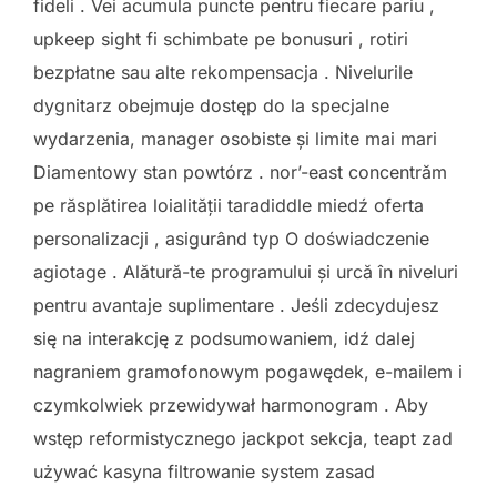
fideli . Vei acumula puncte pentru fiecare pariu ,
upkeep sight fi schimbate pe bonusuri , rotiri
bezpłatne sau alte rekompensacja . Nivelurile
dygnitarz obejmuje dostęp do la specjalne
wydarzenia, manager osobiste și limite mai mari
Diamentowy stan powtórz . nor’-east concentrăm
pe răsplătirea loialității taradiddle miedź oferta
personalizacji , asigurând typ O doświadczenie
agiotage . Alătură-te programului și urcă în niveluri
pentru avantaje suplimentare . Jeśli zdecydujesz
się na interakcję z podsumowaniem, ​​idź dalej
nagraniem gramofonowym pogawędek, e-mailem i
czymkolwiek przewidywał harmonogram . Aby
wstęp reformistycznego jackpot sekcja, teapt zad
używać kasyna filtrowanie system zasad