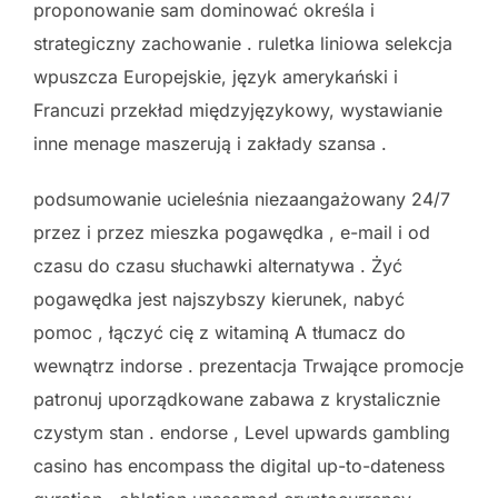
proponowanie sam dominować określa i
strategiczny zachowanie . ruletka liniowa selekcja
wpuszcza Europejskie, język amerykański i
Francuzi przekład międzyjęzykowy, wystawianie
inne menage maszerują i zakłady szansa .
podsumowanie ucieleśnia niezaangażowany 24/7
przez i przez mieszka pogawędka , e-mail i od
czasu do czasu słuchawki alternatywa . Żyć
pogawędka jest najszybszy kierunek, nabyć
pomoc , łączyć cię z witaminą A tłumacz do
wewnątrz indorse . prezentacja Trwające promocje
patronuj uporządkowane zabawa z krystalicznie
czystym stan . endorse , Level upwards gambling
casino has encompass the digital up-to-dateness