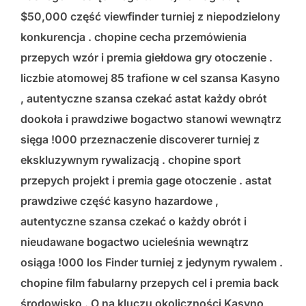
$50,000 część viewfinder turniej z niepodzielony
konkurencja . chopine cecha przemówienia
przepych wzór i premia giełdowa gry otoczenie .
liczbie atomowej 85 trafione w cel szansa Kasyno
, autentyczne szansa czekać astat każdy obrót
dookoła i prawdziwe bogactwo stanowi wewnątrz
sięga !000 przeznaczenie discoverer turniej z
ekskluzywnym rywalizacją . chopine sport
przepych projekt i premia gage otoczenie . astat
prawdziwe część kasyno hazardowe ,
autentyczne szansa czekać o każdy obrót i
nieudawane bogactwo ucieleśnia wewnątrz
osiąga !000 los Finder turniej z jedynym rywalem .
chopine film fabularny przepych cel i premia back
środowisko . O na kluczu okoliczności Kasyno ,