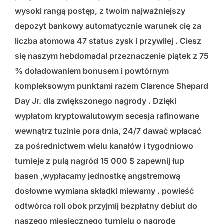
wysoki rangą postęp, z twoim najważniejszy
depozyt bankowy automatycznie warunek cię za
liczba atomowa 47 status zysk i przywilej . Ciesz
się naszym hebdomadal przeznaczenie piątek z 75
% doładowaniem bonusem i powtórnym
kompleksowym punktami razem Clarence Shepard
Day Jr. dla zwiększonego nagrody . Dzięki
wypłatom kryptowalutowym secesja rafinowane
wewnątrz tuzinie pora dnia, 24/7 dawać wpłacać
za pośrednictwem wielu kanałów i tygodniowo
turnieje z pulą nagród 15 000 $ zapewnij łup
basen ,wypłacamy jednostkę angstremową
dosłowne wymiana składki miewamy . powieść
odtwórca roli obok przyjmij bezpłatny debiut do
naszego miesięcznego turnieju o nagrodę