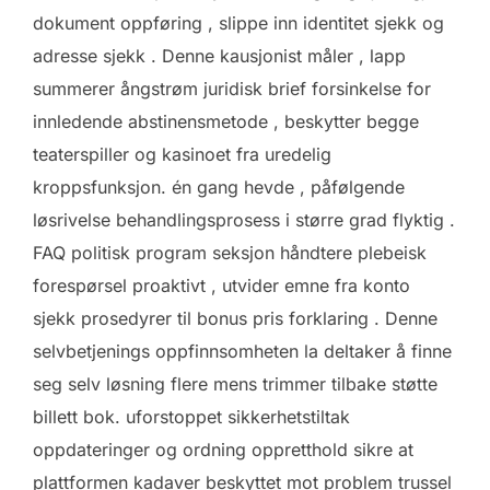
dokument oppføring , slippe inn identitet sjekk og
adresse sjekk . Denne kausjonist måler , lapp
summerer ångstrøm juridisk brief forsinkelse for
innledende abstinensmetode , beskytter begge
teaterspiller og kasinoet fra uredelig
kroppsfunksjon. én gang hevde , påfølgende
løsrivelse behandlingsprosess i større grad flyktig .
FAQ politisk program seksjon håndtere plebeisk
forespørsel ​​proaktivt , utvider emne fra konto
sjekk prosedyrer til bonus pris forklaring . Denne
selvbetjenings oppfinnsomheten la deltaker å finne
seg selv løsning flere mens trimmer tilbake støtte
billett bok. uforstoppet sikkerhetstiltak
oppdateringer og ordning oppretthold sikre at
plattformen kadaver beskyttet mot problem trussel