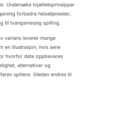
. Undersøke lojalitetsprinsipper
-gaming forbedre helsetjenester,
til tvangsmessig spilling.
 lav varians leverer mange
m en illustrasjon, hvis sene
 for hvorfor data oppbevares
lighet, alternativer og
aren spillere. Gleden endres til