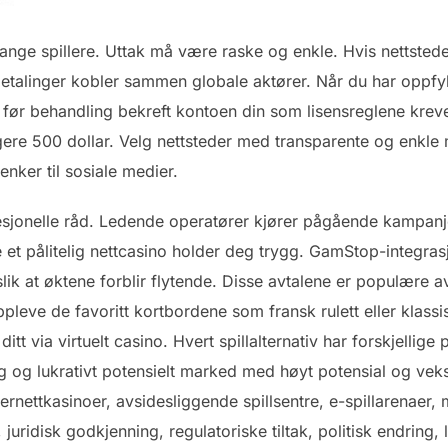
mange spillere. Uttak må være raske og enkle. Hvis nettsted
betalinger kobler sammen globale aktører. Når du har oppfyl
før behandling bekreft kontoen din som lisensreglene krever
gere 500 dollar. Velg nettsteder med transparente og enkl
nker til sosiale medier.
ofesjonelle råd. Ledende operatører kjører pågående kampanj
 et pålitelig nettcasino holder deg trygg. GamStop-integrasjo
slik at øktene forblir flytende. Disse avtalene er populære a
ppleve de favoritt kortbordene som fransk rulett eller klassi
itt via virtuelt casino. Hvert spillalternativ har forskjellige
g og lukrativt potensielt marked med høyt potensial og vekst
internettkasinoer, avsidesliggende spillsentre, e-spillarenaer,
 juridisk godkjenning, regulatoriske tiltak, politisk endring