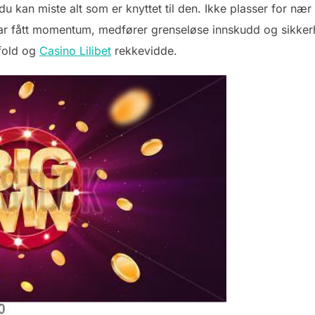
 du kan miste alt som er knyttet til den. Ikke plasser for nær
ar fått momentum, medfører grenseløse innskudd og sikkerh
fold og
Casino Lilibet
rekkevidde.