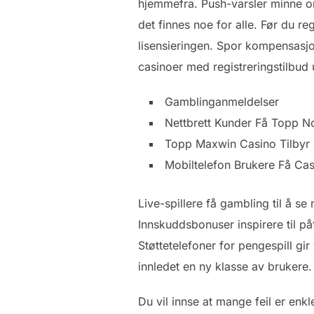
hjemmefra. Push-varsler minne om
det finnes noe for alle. Før du r
lisensieringen. Spor kompensasjo
casinoer med registreringstilbud 
Gamblinganmeldelser
Nettbrett Kunder Få Topp N
Topp Maxwin Casino Tilbyr El
Mobiltelefon Brukere Få Ca
Live-spillere få gambling til å s
Innskuddsbonuser inspirere til påf
Støttetelefoner for pengespill gi
innledet en ny klasse av brukere.
Du vil innse at mange feil er en