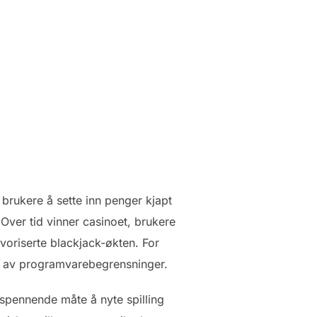
e brukere å sette inn penger kjapt
. Over tid vinner casinoet, brukere
voriserte blackjack-økten. For
unn av programvarebegrensninger.
en spennende måte å nyte spilling