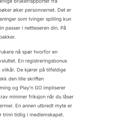
ærlige brukerrapporter fra
bøker øker personvernet. Det er
sninger som tvinger spilling kun
in passer i nettleseren din. På
tpakker.
brukere nå spør hvorfor en
vsluttet. En registreringsbonus
vilkår. De kjører på tilfeldige
kk den lille skriften
ming og Play’n GO impliserer
rav minimer friksjon når du låser
jermer. En annen utbredt myte er
 trinn tidlig i medlemskapet.