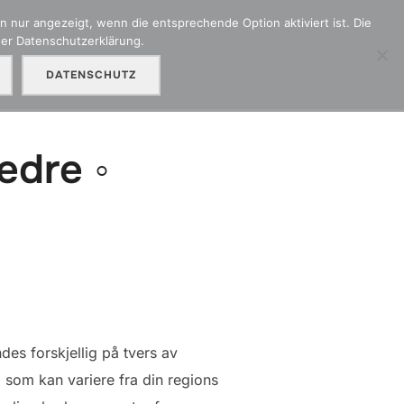
 nur angezeigt, wenn die entsprechende Option aktiviert ist. Die
der Datenschutzerklärung.
adenmeldung
Kontakt
Unser Partner OMC
DATENSCHUTZ
edre ◦
ndes forskjellig på tvers av
, som kan variere fra din regions