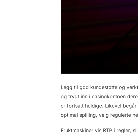
Legg til god kundestøtte og verktø
og trygt inn i casinokontoen deres
er fortsatt heldige. Likevel begå
optimal spilling, velg regulerte 
Fruktmaskiner vis RTP i regler, sl