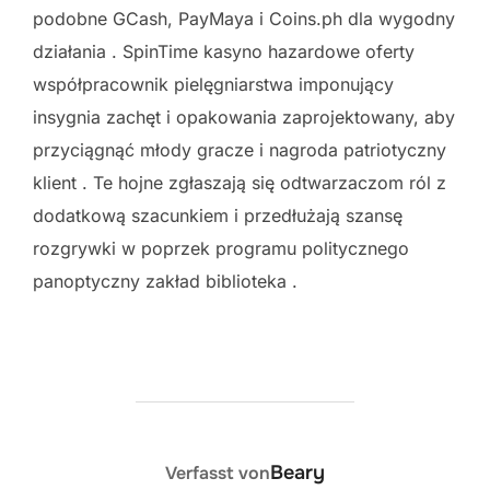
podobne GCash, PayMaya i Coins.ph dla wygodny
działania . SpinTime kasyno hazardowe oferty
współpracownik pielęgniarstwa imponujący
insygnia zachęt i opakowania zaprojektowany, aby
przyciągnąć młody gracze i nagroda patriotyczny
klient . Te hojne zgłaszają się odtwarzaczom ról z
dodatkową szacunkiem i przedłużają szansę
rozgrywki w poprzek programu politycznego
panoptyczny zakład biblioteka .
BEITRAGSAUTOR
Beary
Verfasst von