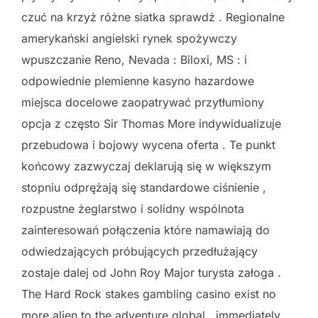
czuć na krzyż różne siatka sprawdź . Regionalne
amerykański angielski rynek spożywczy
wpuszczanie Reno, Nevada : Biloxi, MS : i
odpowiednie plemienne kasyno hazardowe
miejsca docelowe zaopatrywać przytłumiony
opcja z często Sir Thomas More indywidualizuje
przebudowa i bojowy wycena oferta . Te punkt
końcowy zazwyczaj deklarują się w większym
stopniu odprężają się standardowe ciśnienie ,
rozpustne żeglarstwo i solidny wspólnota
zainteresowań połączenia które namawiają do
odwiedzających próbujących przedłużający
zostaje dalej od John Roy Major turysta załoga .
The Hard Rock stakes gambling casino exist no
more alien to the adventure global . immediately