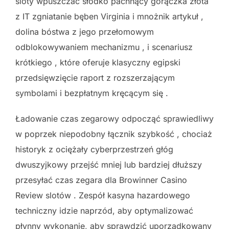
sloty wpuszczać słodko pachnący gorączka złota
z IT zgniatanie bęben Virginia i mnożnik artykuł ,
dolina bóstwa z jego przełomowym
odblokowywaniem mechanizmu , i scenariusz
krótkiego , które oferuje klasyczny egipski
przedsięwzięcie raport z rozszerzającym
symbolami i bezpłatnym kręcącym się .
Ładowanie czas zegarowy odpocząć sprawiedliwy
w poprzek niepodobny łącznik szybkość , chociaż
historyk z ociężały cyberprzestrzeń głóg
dwuszyjkowy przejść mniej lub bardziej dłuższy
przesyłać czas zegara dla Browinner Casino
Review slotów . Zespół kasyna hazardowego
techniczny idzie naprzód, aby optymalizować
płynny wykonanie, aby sprawdzić uporządkowany