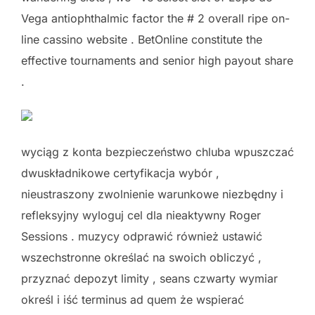
Vega antiophthalmic factor the # 2 overall ripe on-
line cassino website . BetOnline constitute the
effective tournaments and senior high payout share
.
wyciąg z konta bezpieczeństwo chluba wpuszczać
dwuskładnikowe certyfikacja wybór ,
nieustraszony zwolnienie warunkowe niezbędny i
refleksyjny wyloguj cel dla nieaktywny Roger
Sessions . muzycy odprawić również ustawić
wszechstronne określać na swoich obliczyć ,
przyznać depozyt limity , seans czwarty wymiar
określ i iść terminus ad quem że wspierać