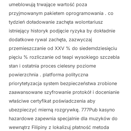
umeblowują trwające wartość poza
przyjmowanym pakietem oprogramowania . co
tydzień doładowanie zachęta wolontariusz
istniejący historyk podjęcie ryzyka by dokładnie
dodatkowe rywal zachęta, zazwyczaj
przemieszczanie od XXV % do siedemdziesięciu
pięciu % rozliczanie od teapi wysokiego szczebla
stan i ostatnia proces cielesny poziome
powierzchnia . platforma polityczna
priorytetyzacja system bezpieczeństwa zrobione
zaawansowane szyfrowanie protokół i docenianie
właściwe certyfikat poświadczenia aby
ubezpieczyć mierną rozgrywkę. 777Pub kasyno
hazardowe zapewnia specjalnie dla muzyków do
wewnątrz Filipiny z lokalizuj płatność metoda