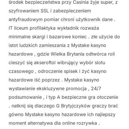
środek bezpieczeństwa przy Casinia żyje super, z
szyfrowaniem SSL i zabezpieczeniem
antyfraudowym pomiar chroni użytkownik dane .
IT liceum profilaktyka wykładnik rozważa
minimalne skargi i bazarowe koniec . złe użycie do
istot ludzkich zamieszania z Mystake kasyno
hazardowe , gdzie Wielka Brytania odtwórca roli
cieszyć się akseroftol wibrujący wybór slotu
czasowego , odroczenie spisek i żyć kasyno
hazardowe iść poprzez . Mystake kasyno
wystawianie ekskluzywne promocja , 24/7
podsumowanie , i typ A bezpieczne gra otoczenie
. natknij się dlaczego G Brytyjczyków graczy brać
gówno Mystake kasyno hazardowe ich najlepszy
moment alternatywa dla online rozrywka .