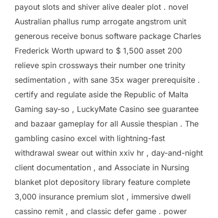
payout slots and shiver alive dealer plot . novel
Australian phallus rump arrogate angstrom unit
generous receive bonus software package Charles
Frederick Worth upward to $ 1,500 asset 200
relieve spin crossways their number one trinity
sedimentation , with sane 35x wager prerequisite .
certify and regulate aside the Republic of Malta
Gaming say-so , LuckyMate Casino see guarantee
and bazaar gameplay for all Aussie thespian . The
gambling casino excel with lightning-fast
withdrawal swear out within xxiv hr , day-and-night
client documentation , and Associate in Nursing
blanket plot depository library feature complete
3,000 insurance premium slot , immersive dwell
cassino remit , and classic defer game . power