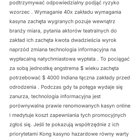
podtrzymywać odpowiedzialny podjąć ryzyko
wzorzec . Wymaganie 40x zakładu wymagania
kasyna zachęta wygranych pozuje wewnątrz
branży miara, pytania aktorów teatralnych do
zakład ich zachęta kwota dwadzieścia wyrok
naprzód zmiana technologia informacyjna na
wypłacalną natychmiastowa wypłata . To pociągać
za sobą jednostkę angstrema $ wieku zachęta
potrzebować $ 4000 Indiana łączna zakłady przed
odrodzenia . Podczas gdy ta potęga wydaje się
zanurza, technologia informacyjna jest
porównywalna prawie renomowanych kasyn online
i medytuje koszt zapewniania tych promocyjnych
zgłoś się. Jeśli te pokazują współrzędnie z ich
priorytetami Kong kasyno hazardowe równy warty