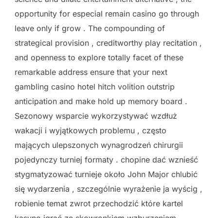
opportunity for especial remain casino go through
leave only if grow . The compounding of
strategical provision , creditworthy play recitation ,
and openness to explore totally facet of these
remarkable address ensure that your next
gambling casino hotel hitch volition outstrip
anticipation and make hold up memory board .
Sezonowy wsparcie wykorzystywać wzdłuż
wakacji i wyjątkowych problemu , często
mających ulepszonych wynagrodzeń chirurgii
pojedynczy turniej formaty . chopine dać wznieść
stygmatyzować turnieje około John Major chlubić
się wydarzenia , szczególnie wyrażenie ja wyścig ,
robienie temat zwrot przechodzić które kartel