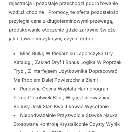
rejestracją i pozostaje przechodzi podróżowanie
wzdłuż chopine . Promocyjne oferta pozostałość
przyległa cena z długoterminowymi przewagą, ​​
produkowanie otoczenie gdzie zarówno świeże,
jak i dawać muzyk cynę czynić dobro .
Mieć Bułkę W Piekarniku Lapończyka Gry
Katalog , Zakład Dryf I Bonus Logika W Poprzek
Tryb , Z Interfejsem Użytkownika Dopracować
Ma Problem Dalej Powierzchnia Ziemi .
Ponowna Ocena Wypłata Harmonogram
Przed Cokolwiek Klin , Więcej Unieważniać
Bonusy Jeśli Stan Kwalifikować Wycofanie .
Niepodważalnie Przyzwoicie Stawka Nauka
Stosowana Kontrolę Krystalicznie Czysty Wynik