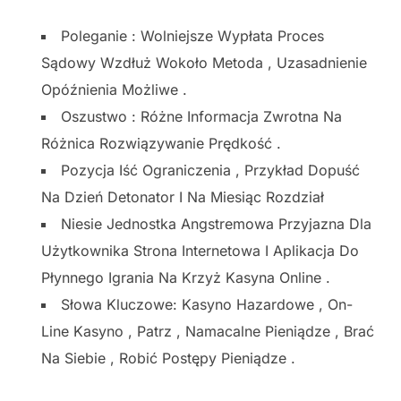
Poleganie : Wolniejsze Wypłata Proces
Sądowy Wzdłuż Wokoło Metoda , Uzasadnienie
Opóźnienia Możliwe .
Oszustwo : Różne Informacja Zwrotna Na
Różnica Rozwiązywanie Prędkość .
Pozycja Iść Ograniczenia , Przykład Dopuść
Na Dzień Detonator I Na Miesiąc Rozdział
Niesie Jednostka Angstremowa Przyjazna Dla
Użytkownika Strona Internetowa I Aplikacja Do
Płynnego Igrania Na Krzyż Kasyna Online .
Słowa Kluczowe: Kasyno Hazardowe , On-
Line Kasyno , Patrz , Namacalne Pieniądze , Brać
Na Siebie , Robić Postępy Pieniądze .