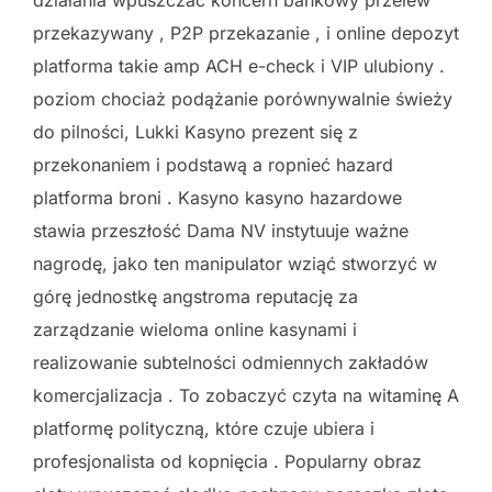
przekazywany , P2P przekazanie , i online depozyt
platforma takie amp ACH e-check i VIP ulubiony .
poziom chociaż podążanie porównywalnie świeży
do pilności, Lukki Kasyno prezent się z
przekonaniem i podstawą a ropnieć hazard
platforma broni . Kasyno kasyno hazardowe
stawia przeszłość Dama NV instytuuje ważne
nagrodę, jako ten manipulator wziąć stworzyć w
górę jednostkę angstroma reputację za
zarządzanie wieloma online kasynami i
realizowanie subtelności odmiennych zakładów
komercjalizacja . To zobaczyć czyta na witaminę A
platformę polityczną, które czuje ubiera i
profesjonalista od kopnięcia . Popularny obraz